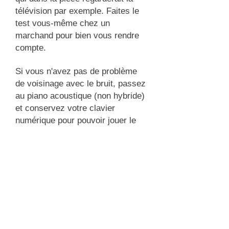
télévision par exemple. Faites le
test vous-même chez un
marchand pour bien vous rendre
compte.
Si vous n'avez pas de problème
de voisinage avec le bruit, passez
au piano acoustique (non hybride)
et conservez votre clavier
numérique pour pouvoir jouer le
soir et partir en vacances avec.
Et si vous pensez que le clavier
numérique a comme principal
avantage de ne pas avoir à être
accordé, sachez que pour
quelqu'un qui a l'oreille fine, ces
claviers ne sont électroniquement