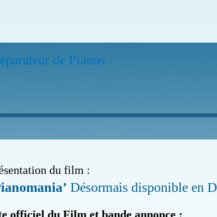
éparateur de Pianos
ésentation du film :
Pianomania’
Désormais disponible en
te officiel du Film et bande annonce :