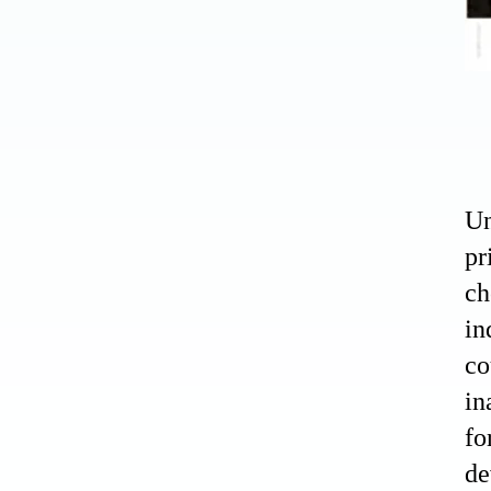
Un
pr
ch
in
co
in
fo
de